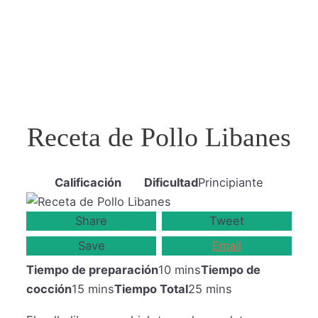
Receta de Pollo Libanes
Calificación
Dificultad
Principiante
Share
Tweet
Save
Email
Tiempo de preparación
10 mins
Tiempo de
cocción
15 mins
Tiempo Total
25 mins