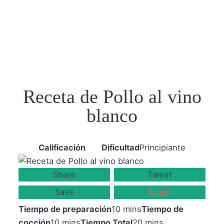
Receta de Pollo al vino
blanco
Calificación
Dificultad
Principiante
Share
Tweet
Save
Email
Tiempo de preparación
10 mins
Tiempo de
cocción
10 mins
Tiempo Total
20 mins