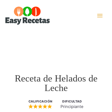
Ir
al
Men
contenido
princ
Receta de Helados de
Leche
CALIFICACIÓN
DIFICULTAD
Principiante