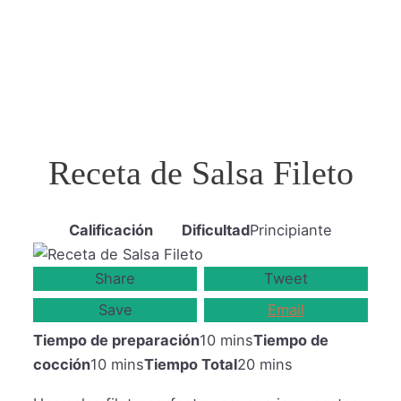
Receta de Salsa Fileto
Calificación
Dificultad
Principiante
Share
Tweet
Save
Email
Tiempo de preparación
10 mins
Tiempo de
cocción
10 mins
Tiempo Total
20 mins