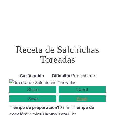
Receta de Salchichas
Toreadas
Calificación
Dificultad
Principiante
Share
Tweet
Save
Email
Tiempo de preparación
10 mins
Tiempo de
cocción
50 mins
Tiempo Total
1 hr