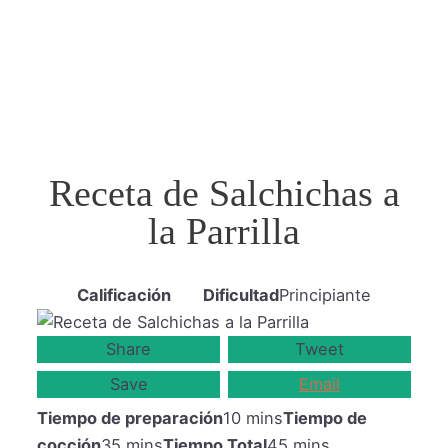
Receta de Salchichas a
la Parrilla
Calificación
Dificultad
Principiante
Share
Tweet
Save
Email
Tiempo de preparación
10 mins
Tiempo de
cocción
35 mins
Tiempo Total
45 mins