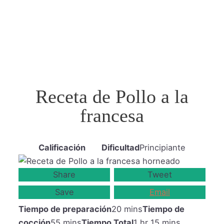
Receta de Pollo a la
francesa
Calificación
Dificultad
Principiante
Share
Tweet
Save
Email
Tiempo de preparación
20 mins
Tiempo de
cocción
55 mins
Tiempo Total
1 hr 15 mins