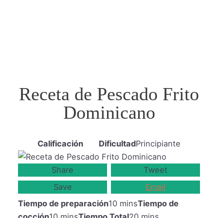
Receta de Pescado Frito
Dominicano
Calificación
Dificultad
Principiante
Share
Tweet
Save
Email
Tiempo de preparación
10 mins
Tiempo de
cocción
10 mins
Tiempo Total
20 mins