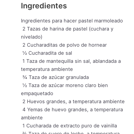
Ingredientes
Ingredientes para hacer pastel marmoleado
2
Tazas de harina de pastel (cuchara y
nivelado)
2
Cucharaditas de polvo de hornear
½
Cucharadita de sal
1
Taza de mantequilla sin sal, ablandada a
temperatura ambiente
¾
Taza de azúcar granulada
½
Taza de azúcar moreno claro bien
empaquetado
2
Huevos grandes, a temperatura ambiente
4
Yemas de huevo grandes, a temperatura
ambiente
1
Cucharada de extracto puro de vainilla
⅔
Taza de suero de leche, a temperatura