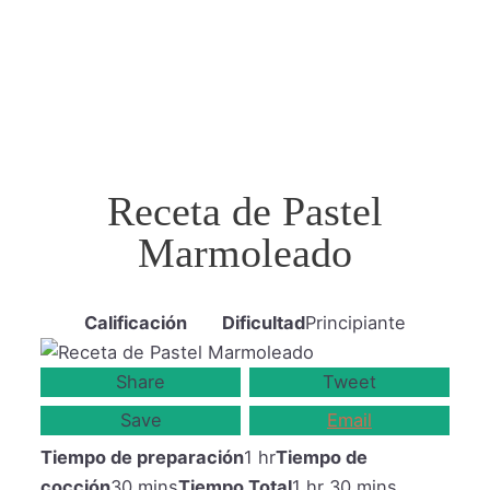
Receta de Pastel
Marmoleado
Calificación
Dificultad
Principiante
Share
Tweet
Save
Email
Tiempo de preparación
1 hr
Tiempo de
cocción
30 mins
Tiempo Total
1 hr 30 mins