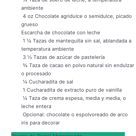
ambiente
4
oz
Chocolate agridulce o semidulce, picado
grueso
Escarcha de chocolate con leche
1 ¼
Tazas de mantequilla sin sal, ablandada a
temperatura ambiente
3 ½
Tazas de azúcar de pastelería
¾
Taza de cacao en polvo natural sin endulzar
o procesado
¼
Cucharadita de sal
1
Cucharadita de extracto puro de vainilla
¼
Taza de crema espesa, media y media, o
leche entera
Opcional: chocolate o espolvoreado de arco
iris para decorar
Receta de Pastel Marmoleado