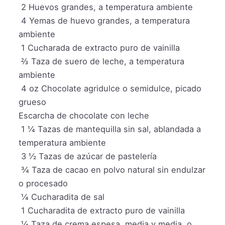
2
Huevos grandes, a temperatura ambiente
4
Yemas de huevo grandes, a temperatura
ambiente
1
Cucharada de extracto puro de vainilla
⅔
Taza de suero de leche, a temperatura
ambiente
4
oz
Chocolate agridulce o semidulce, picado
grueso
Escarcha de chocolate con leche
1 ¼
Tazas de mantequilla sin sal, ablandada a
temperatura ambiente
3 ½
Tazas de azúcar de pastelería
¾
Taza de cacao en polvo natural sin endulzar
o procesado
¼
Cucharadita de sal
1
Cucharadita de extracto puro de vainilla
¼
Taza de crema espesa, media y media, o