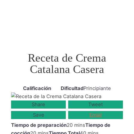
Receta de Crema
Catalana Casera
Calificación
Dificultad
Principiante
Share
Tweet
Save
Email
Tiempo de preparación
20 mins
Tiempo de
cocción
20 mins
Tiempo Total
40 mins