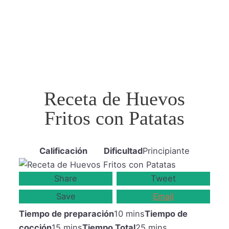
Receta de Huevos
Fritos con Patatas
Calificación
Dificultad
Principiante
Share
Tweet
Save
Email
Tiempo de preparación
10 mins
Tiempo de
cocción
15 mins
Tiempo Total
25 mins