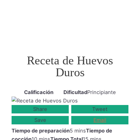
Receta de Huevos
Duros
Calificación
Dificultad
Principiante
Share
Tweet
Save
Email
Tiempo de preparación
5 mins
Tiempo de
cocción
10 mins
Tiempo Total
15 mins