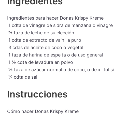
Ingredientes
Ingredientes para hacer Donas Krispy Kreme
1
cdta de vinagre de sidra de manzana o vinagre
⅔
taza
de leche de su elección
1
cdta de extracto de vainilla puro
3
cdas de aceite de coco o vegetal
1
taza
de harina de espelta o de uso general
1 ½
cdta de levadura en polvo
½
taza
de azúcar normal o de coco, o de xilitol si
¼
cdta de sal
Instrucciones
Cómo hacer Donas Krispy Kreme