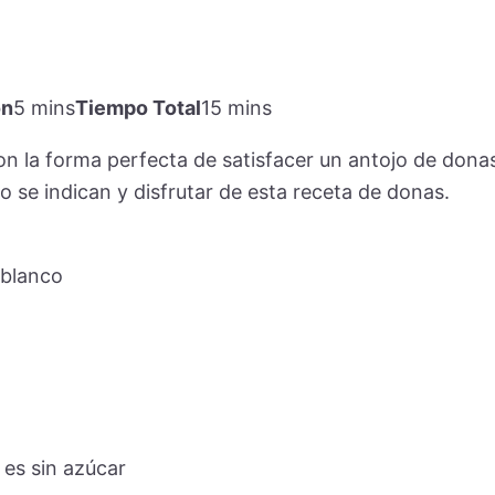
ón
5 mins
Tiempo Total
15 mins
n la forma perfecta de satisfacer un antojo de dona
 se indican y disfrutar de esta receta de donas.
 blanco
 es sin azúcar