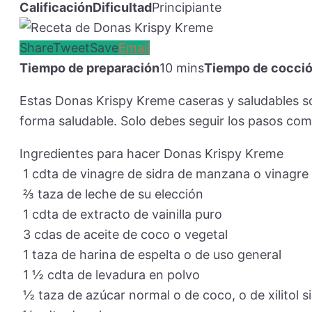
Calificación
Dificultad
Principiante
Share
Tweet
Save
Email
Tiempo de preparación
10 mins
Tiempo de cocci
Estas Donas Krispy Kreme caseras y saludables so
forma saludable. Solo debes seguir los pasos como
Ingredientes para hacer Donas Krispy Kreme
1
cdta de vinagre de sidra de manzana o vinagre
⅔
taza
de leche de su elección
1
cdta de extracto de vainilla puro
3
cdas de aceite de coco o vegetal
1
taza
de harina de espelta o de uso general
1 ½
cdta de levadura en polvo
½
taza
de azúcar normal o de coco, o de xilitol si