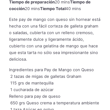
Tiempo de preparación
20 mins
Tiempo de
cocción
20 mins
Tiempo Total
40 mins
Este pay de mango con queso sin hornear está
hecha con una fácil corteza de galleta graham
o saladas, cubierta con un relleno cremoso,
ligeramente dulce y ligeramente ácido,
cubierto con una gelatina de mango que hace
que esta tarta no sólo sea impresionante sino
deliciosa.
Ingredientes para Pay de Mango con Queso
2
tazas
de migas de galletas Graham
115
grs
de mantequilla
1
cucharada de azúcar
Relleno para pay de queso
650
grs
Queso crema a temperatura ambiente
1
taza
Azúcar en polvo