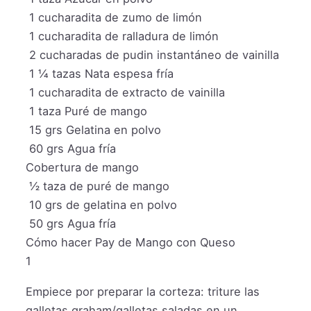
1
cucharadita de zumo de limón
1
cucharadita de ralladura de limón
2
cucharadas de pudin instantáneo de vainilla
1 ¼
tazas
Nata espesa fría
1
cucharadita de extracto de vainilla
1
taza
Puré de mango
15
grs
Gelatina en polvo
60
grs
Agua fría
Cobertura de mango
½
taza
de puré de mango
10
grs
de gelatina en polvo
50
grs
Agua fría
Cómo hacer Pay de Mango con Queso
1
Empiece por preparar la corteza: triture las
galletas graham/galletas saladas en un