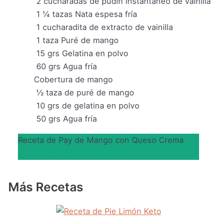
2
cucharadas de pudin instantáneo de vainilla
1 ¼
tazas
Nata espesa fría
1
cucharadita de extracto de vainilla
1
taza
Puré de mango
15
grs
Gelatina en polvo
60
grs
Agua fría
Cobertura de mango
½
taza
de puré de mango
10
grs
de gelatina en polvo
50
grs
Agua fría
Receta de Pay de Mango con Queso Crema
Ingredientes
Instrucciones
Más Recetas